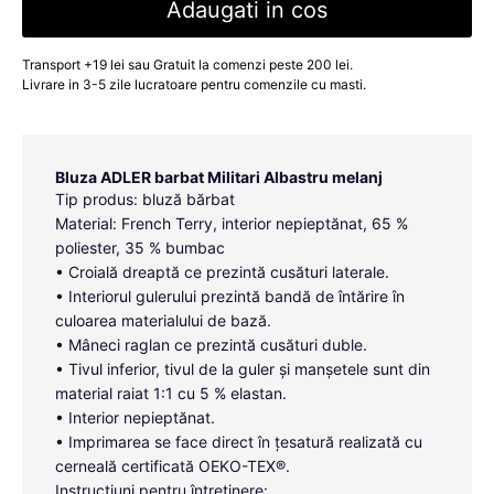
Adaugati in cos
Transport +19 lei sau Gratuit la comenzi peste 200 lei.
Livrare in 3-5 zile lucratoare pentru comenzile cu masti.
Bluza ADLER barbat Militari Albastru melanj
Tip produs: bluză bărbat
Material: French Terry, interior nepieptănat, 65 %
poliester, 35 % bumbac
• Croială dreaptă ce prezintă cusături laterale.
• Interiorul gulerului prezintă bandă de întărire în
culoarea materialului de bază.
• Mâneci raglan ce prezintă cusături duble.
• Tivul inferior, tivul de la guler și manșetele sunt din
material raiat 1:1 cu 5 % elastan.
• Interior nepieptănat.
• Imprimarea se face direct în țesatură realizată cu
cerneală certificată OEKO-TEX®.
Instrucțiuni pentru întreținere: