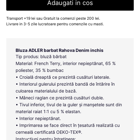
Adaugati in cos
Transport +19 lei sau Gratuit la comenzi peste 200 lei.
Livrare in 3-5 zile lucratoare pentru comenzile cu masti.
Bluza ADLER barbat Rahova Denim inchis
Tip produs: bluză bărbat
Material: French Terry, interior nepieptănat, 65 %
poliester, 35 % bumbac
• Croială dreaptă ce prezintă cusături laterale.
• Interiorul gulerului prezintă bandă de întărire în
culoarea materialului de bază.
• Mâneci raglan ce prezintă cusături duble.
• Tivul inferior, tivul de la guler și manșetele sunt din
material raiat 1:1 cu 5 % elastan.
• Interior nepieptănat.
• Imprimarea se face direct în țesatură realizată cu
cerneală certificată OEKO-TEX®.
Instrucțiuni pentru întreținere: