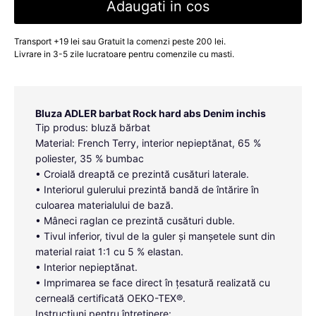
Adaugati in cos
Transport +19 lei sau Gratuit la comenzi peste 200 lei.
Livrare in 3-5 zile lucratoare pentru comenzile cu masti.
Bluza ADLER barbat Rock hard abs Denim inchis
Tip produs: bluză bărbat
Material: French Terry, interior nepieptănat, 65 %
poliester, 35 % bumbac
• Croială dreaptă ce prezintă cusături laterale.
• Interiorul gulerului prezintă bandă de întărire în
culoarea materialului de bază.
• Mâneci raglan ce prezintă cusături duble.
• Tivul inferior, tivul de la guler și manșetele sunt din
material raiat 1:1 cu 5 % elastan.
• Interior nepieptănat.
• Imprimarea se face direct în țesatură realizată cu
cerneală certificată OEKO-TEX®.
Instrucțiuni pentru întreținere: