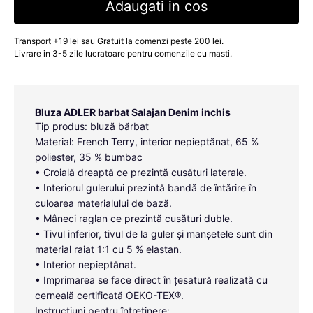
Adaugati in cos
Transport +19 lei sau Gratuit la comenzi peste 200 lei.
Livrare in 3-5 zile lucratoare pentru comenzile cu masti.
Bluza ADLER barbat Salajan Denim inchis
Tip produs: bluză bărbat
Material: French Terry, interior nepieptănat, 65 %
poliester, 35 % bumbac
• Croială dreaptă ce prezintă cusături laterale.
• Interiorul gulerului prezintă bandă de întărire în
culoarea materialului de bază.
• Mâneci raglan ce prezintă cusături duble.
• Tivul inferior, tivul de la guler și manșetele sunt din
material raiat 1:1 cu 5 % elastan.
• Interior nepieptănat.
• Imprimarea se face direct în țesatură realizată cu
cerneală certificată OEKO-TEX®.
Instrucțiuni pentru întreținere: