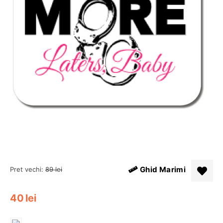
Ghid Marimi
Pret vechi:
89
lei
40
lei