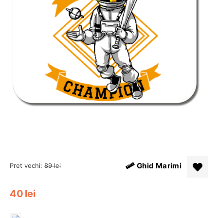
Ghid Marimi
Pret vechi:
89
lei
40
lei