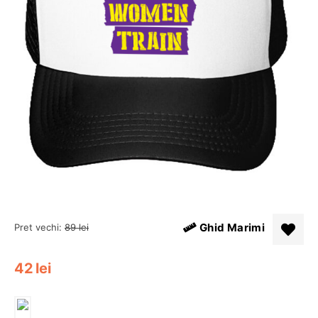
Ghid Marimi
Pret vechi:
89
lei
42
lei