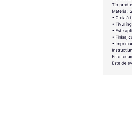
Tip produs
Material: 
• Croială 
• Tivul îng
• Este apl
• Finisaj c
• Imprimar
Instrucțiun
Este recom
Este de ev