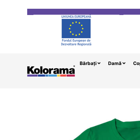
Transport gratuit la comenzi mai mari de 200 le
Bărbați
Damă
Co