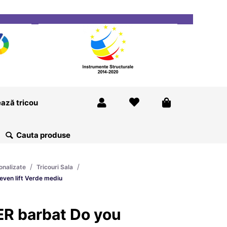
ricou
Magazine
Despre Noi
Blog
Contact
ază tricou
/
/
onalizate
Tricouri Sala
even lift Verde mediu
ER barbat Do you