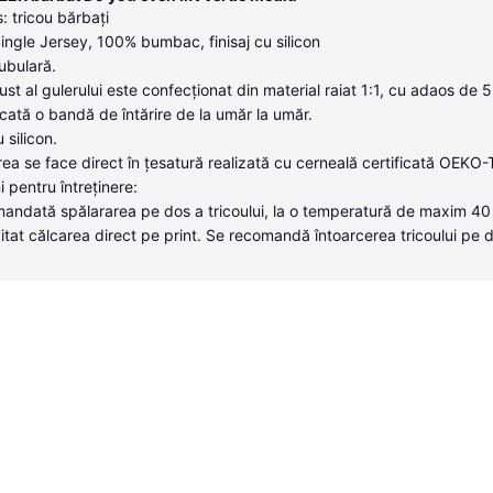
: tricou bărbați
Single Jersey, 100% bumbac, finisaj cu silicon
tubulară.
ust al gulerului este confecționat din material raiat 1:1, cu adaos de 
icată o bandă de întărire de la umăr la umăr.
u silicon.
ea se face direct în țesatură realizată cu cerneală certificată OEKO
i pentru întreținere:
andată spălararea pe dos a tricoului, la o temperatură de maxim 40
itat călcarea direct pe print. Se recomandă întoarcerea tricoului pe 