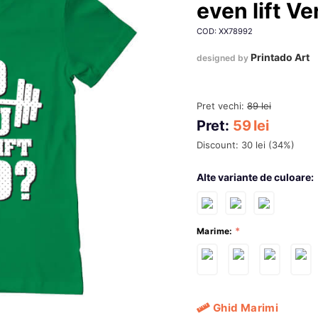
even lift V
COD: XX78992
Printado Art
designed by
Pret vechi:
89
lei
Pret:
59
lei
Discount:
30
lei
(
34
%)
Alte variante de culoare:
Marime:
Ghid Marimi