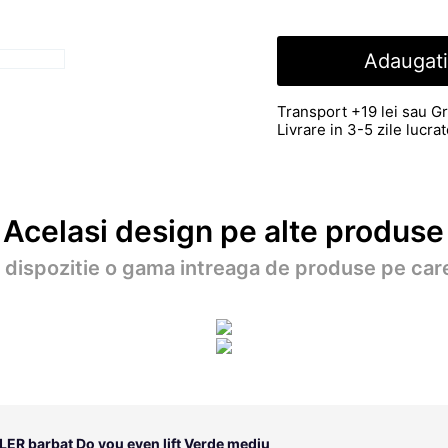
Adaugati
Transport +19 lei sau Gr
Livrare in 3-5 zile lucr
Acelasi design pe alte produse
a dispozitie o gama intreaga de produse pe care
LER barbat Do you even lift Verde mediu