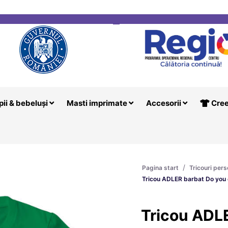
i
Creeaza T
pii & bebeluși
Masti imprimate
Accesorii
Cree
/
Pagina start
Tricouri pers
Tricou ADLER barbat Do you 
Tricou ADL