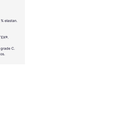
5 % elastan.
-TEX®.
 grade C.
dos.