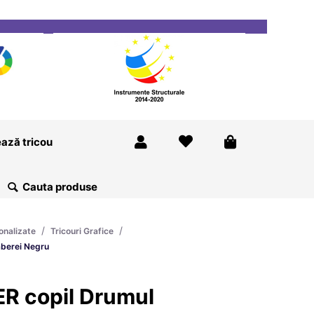
ricou
Magazine
Despre Noi
Blog
Contact
ază tricou
/
/
onalizate
Tricouri Grafice
aberei Negru
ER copil Drumul