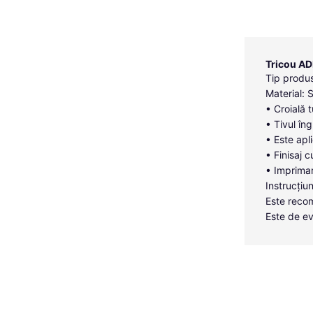
Tricou AD
Tip produs
Material: 
• Croială 
• Tivul îng
• Este apl
• Finisaj c
• Imprimar
Instrucțiun
Este recom
Este de ev