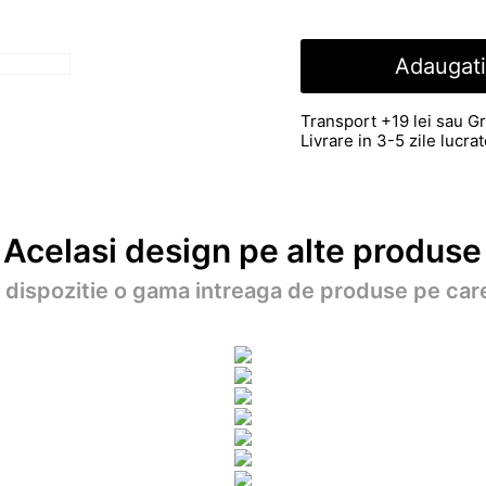
Adaugati
Transport +19 lei sau Gr
Livrare in 3-5 zile lucr
Acelasi design pe alte produse
a dispozitie o gama intreaga de produse pe care