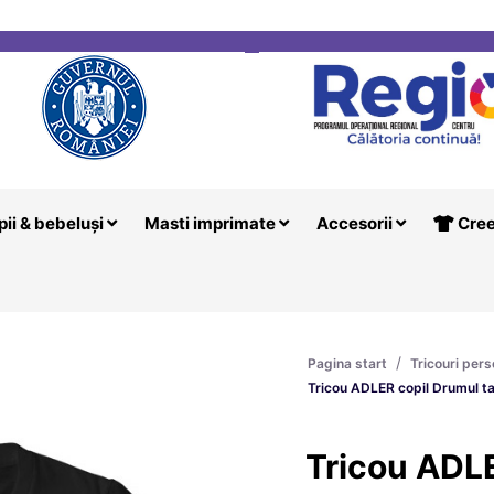
i
Creeaza T
pii & bebeluși
Masti imprimate
Accesorii
Cree
/
Pagina start
Tricouri pers
Tricou ADLER copil Drumul t
Tricou ADL