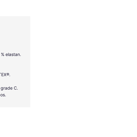
5 % elastan.
-TEX®.
 grade C.
dos.