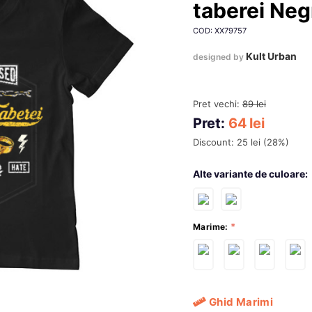
taberei Neg
COD: XX79757
Kult Urban
designed by
Pret vechi:
89
lei
Pret:
64
lei
Discount:
25
lei
(
28
%)
Alte variante de culoare:
Marime:
Ghid Marimi