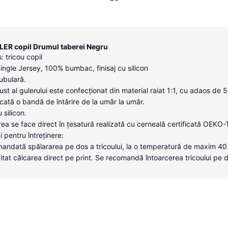
LER copil Drumul taberei Negru
: tricou copil
Single Jersey, 100% bumbac, finisaj cu silicon
tubulară.
ust al gulerului este confecționat din material raiat 1:1, cu adaos de 
icată o bandă de întărire de la umăr la umăr.
u silicon.
ea se face direct în țesatură realizată cu cerneală certificată OEKO
i pentru întreținere:
andată spălararea pe dos a tricoului, la o temperatură de maxim 40
itat călcarea direct pe print. Se recomandă întoarcerea tricoului pe 