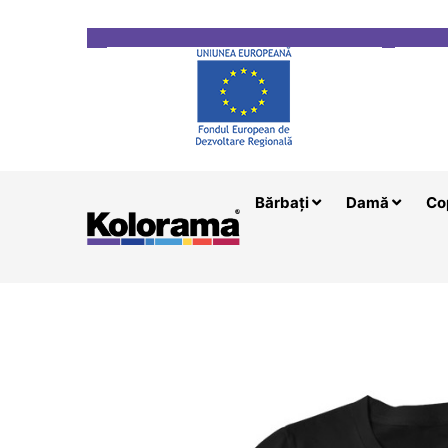
Transport gratuit la comenzi mai mari de 200 le
Bărbați
Damă
Co