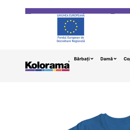
Transport gratuit la comenzi mai mari de 200 le
Bărbați
Damă
Co