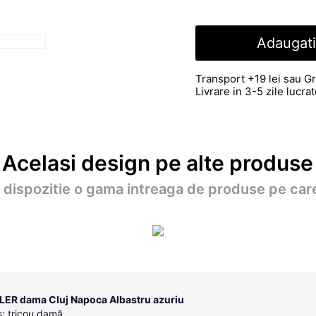
Adaugati
Transport +19 lei sau Gr
Livrare in 3-5 zile lucr
Acelasi design pe alte produse
a dispozitie o gama intreaga de produse pe care
LER dama Cluj Napoca Albastru azuriu
: tricou damă