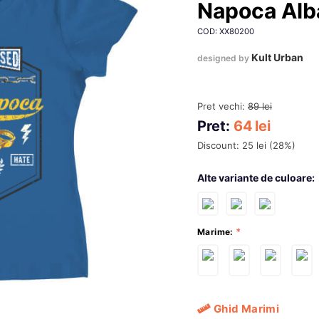
Napoca Alb
COD: XX80200
Kult Urban
designed by
Pret vechi:
89
lei
Pret:
64
lei
Discount:
25
lei
(
28
%)
Alte variante de culoare:
Marime:
Ghid Marimi