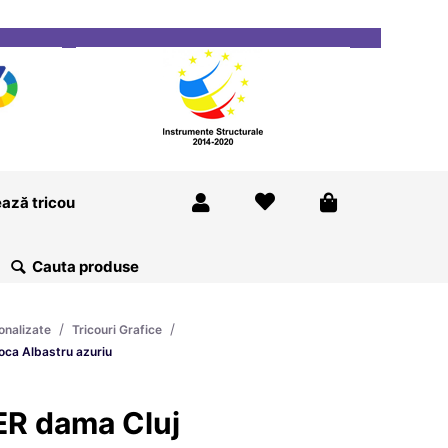
ricou
Magazine
Despre Noi
Blog
Contact
ază tricou
/
/
onalizate
Tricouri Grafice
ca Albastru azuriu
ER dama Cluj