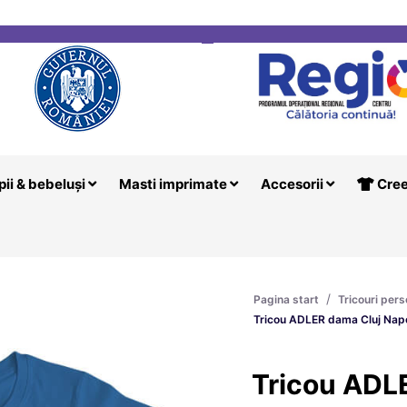
i
Creeaza T
pii & bebeluși
Masti imprimate
Accesorii
Cree
/
Pagina start
Tricouri pers
Tricou ADLER dama Cluj Napo
Tricou ADL