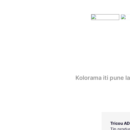
Kolorama iti pune l
Tricou AD
Tip produs