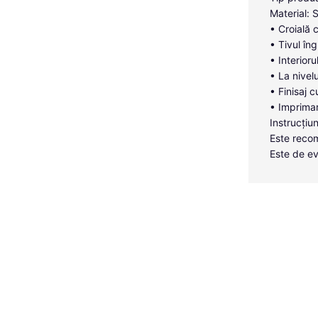
Material: 
• Croială 
• Tivul îng
• Interior
• La nivelu
• Finisaj c
• Imprimar
Instrucțiun
Este recom
Este de ev