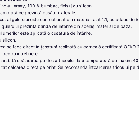
Single Jersey, 100 % bumbac, finisaj cu silicon
cambrată ce prezintă cusături laterale.
ust al gulerului este confecționat din material raiat 1:1, cu adaos de 
ul gulerului prezintă bandă de întărire din același material de bază.
l umerilor este aplicată o cusătură de întărire.
u silicon.
ea se face direct în țesatură realizată cu cerneală certificată OEKO
i pentru întreținere:
andată spălararea pe dos a tricoului, la o temperatură de maxim 40
itat călcarea direct pe print. Se recomandă întoarcerea tricoului pe 