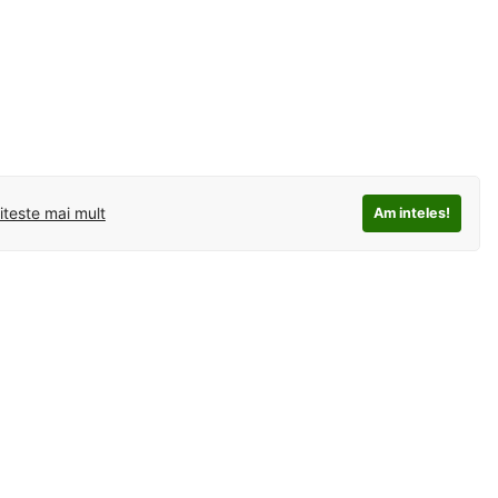
iteste mai mult
Am inteles!