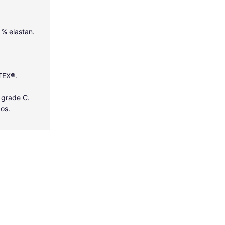
5 % elastan.
-TEX®.
 grade C.
dos.