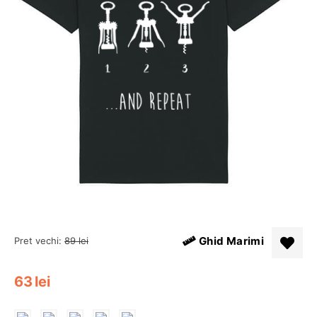
Ghid Marimi
Pret vechi:
89
lei
63
lei