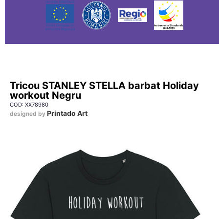
Tricou STANLEY STELLA barbat Holiday
workout Negru
COD: XX78980
Printado Art
designed by