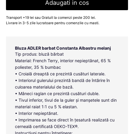
Adaugati in cos
Transport +19 lei sau Gratuit la comenzi peste 200 lei.
Livrare in 3-5 zile lucratoare pentru comenzile cu masti.
Bluza ADLER barbat Constanta Albastru melanj
Tip produs: bluză bărbat
Material: French Terry, interior nepieptănat, 65 %
poliester, 35 % bumbac
• Croială dreaptă ce prezintă cusături laterale.
• Interiorul gulerului prezintă bandă de întărire în
culoarea materialului de bază.
• Mâneci raglan ce prezintă cusături duble.
• Tivul inferior, tivul de la guler și manșetele sunt din
material raiat 1:1 cu 5 % elastan.
• Interior nepieptănat.
• Imprimarea se face direct în țesatură realizată cu
cerneală certificată OEKO-TEX®.
Instrucțiuni pentru întreținere: