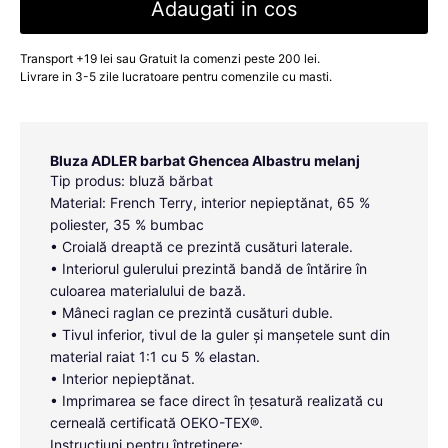
Adaugati in cos
Transport +19 lei sau Gratuit la comenzi peste 200 lei.
Livrare in 3-5 zile lucratoare pentru comenzile cu masti.
Bluza ADLER barbat Ghencea Albastru melanj
Tip produs: bluză bărbat
Material: French Terry, interior nepieptănat, 65 %
poliester, 35 % bumbac
• Croială dreaptă ce prezintă cusături laterale.
• Interiorul gulerului prezintă bandă de întărire în
culoarea materialului de bază.
• Mâneci raglan ce prezintă cusături duble.
• Tivul inferior, tivul de la guler și manșetele sunt din
material raiat 1:1 cu 5 % elastan.
• Interior nepieptănat.
• Imprimarea se face direct în țesatură realizată cu
cerneală certificată OEKO-TEX®.
Instrucțiuni pentru întreținere: