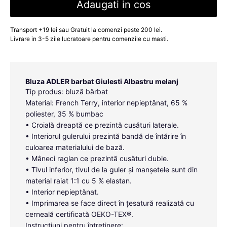
Adaugati in cos
Transport +19 lei sau Gratuit la comenzi peste 200 lei.
Livrare in 3-5 zile lucratoare pentru comenzile cu masti.
Bluza ADLER barbat Giulesti Albastru melanj
Tip produs: bluză bărbat
Material: French Terry, interior nepieptănat, 65 %
poliester, 35 % bumbac
• Croială dreaptă ce prezintă cusături laterale.
• Interiorul gulerului prezintă bandă de întărire în
culoarea materialului de bază.
• Mâneci raglan ce prezintă cusături duble.
• Tivul inferior, tivul de la guler și manșetele sunt din
material raiat 1:1 cu 5 % elastan.
• Interior nepieptănat.
• Imprimarea se face direct în țesatură realizată cu
cerneală certificată OEKO-TEX®.
Instrucțiuni pentru întreținere: