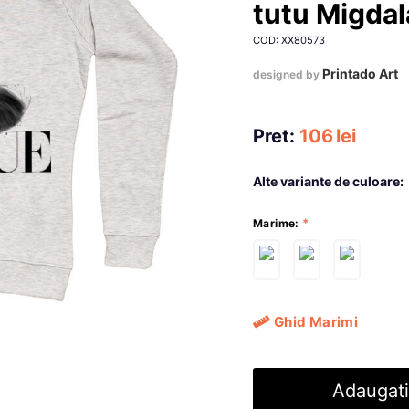
tutu Migdal
COD: XX80573
Printado Art
designed by
Pret:
106
lei
Alte variante de culoare:
Marime:
Ghid Marimi
Adaugati