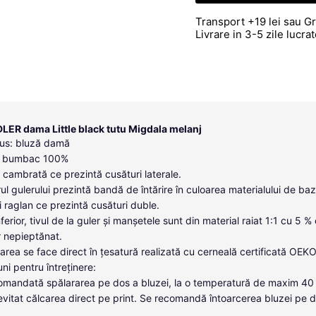
Transport +19 lei sau Gr
Livrare in 3-5 zile lucr
LER dama Little black tutu Migdala melanj
us: bluză damă
l: bumbac 100%
ă cambrată ce prezintă cusături laterale.
rul gulerului prezintă bandă de întărire în culoarea materialului de baz
 raglan ce prezintă cusături duble.
nferior, tivul de la guler și manșetele sunt din material raiat 1:1 cu 5 %
r nepieptănat.
area se face direct în țesatură realizată cu cerneală certificată OEK
uni pentru întreținere:
omandată spălararea pe dos a bluzei, la o temperatură de maxim 40
evitat călcarea direct pe print. Se recomandă întoarcerea bluzei pe d