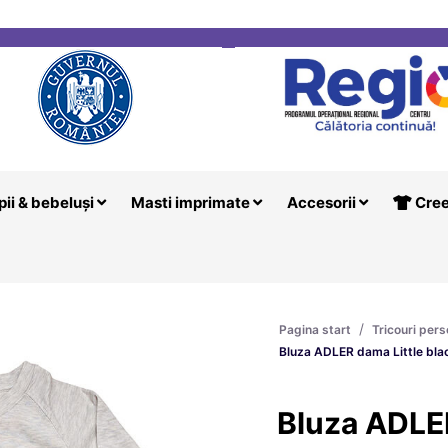
i
Creeaza T
pii & bebeluși
Masti imprimate
Accesorii
Cree
/
Pagina start
Tricouri pers
Bluza ADLER dama Little bla
Bluza ADLER