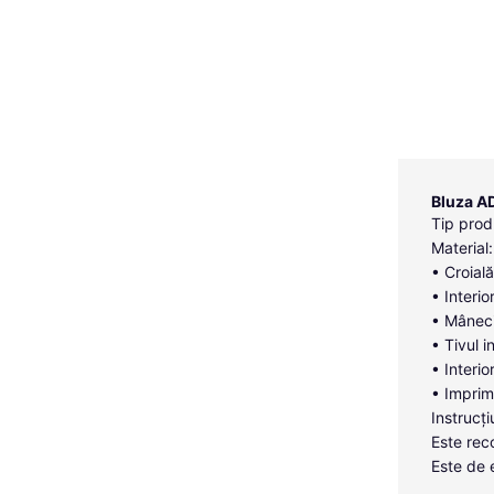
Bluza AD
Tip prod
Materia
• Croial
• Interio
• Mâneci
• Tivul i
• Interio
• Imprim
Instrucți
Este rec
Este de 