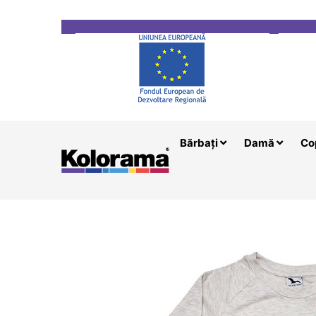
Transport gratuit la comenzi mai mari de 200 le
Bărbați
Damă
Co