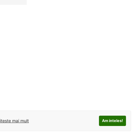
iteste mai mult
Am inteles!