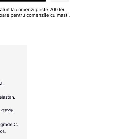
atuit la comenzi peste 200 lei.
atoare pentru comenzile cu masti.
ă.
 elastan.
O-TEX®.
 grade C.
os.