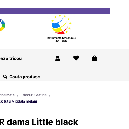
ricou
Magazine
Despre Noi
Blog
Contact
ază tricou
/
/
onalizate
Tricouri Grafice
ck tutu Migdala melanj
 dama Little black