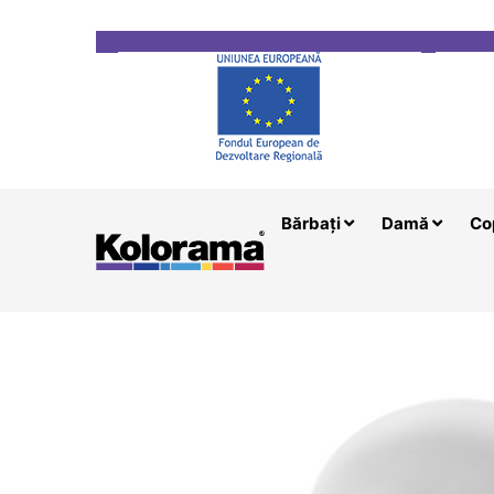
Transport gratuit la comenzi mai mari de 200 le
Bărbați
Damă
Co