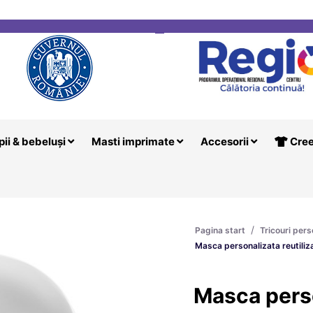
i
Creeaza T
pii & bebeluși
Masti imprimate
Accesorii
Cree
/
Pagina start
Tricouri pers
Masca personalizata reutiliza
Masca pers