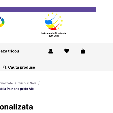
ricou
Magazine
Despre Noi
Blog
Contact
ază tricou
/
/
onalizate
Tricouri Sala
bila Pain and pride Alb
onalizata