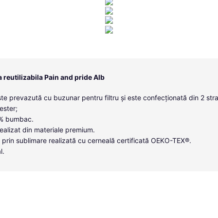
reutilizabila Pain and pride Alb
te prevazută cu buzunar pentru filtru și este confecționată din 2 strat
ester;
00% bumbac.
ealizat din materiale premium.
 prin sublimare realizată cu cerneală certificată OEKO-TEX®.
l.