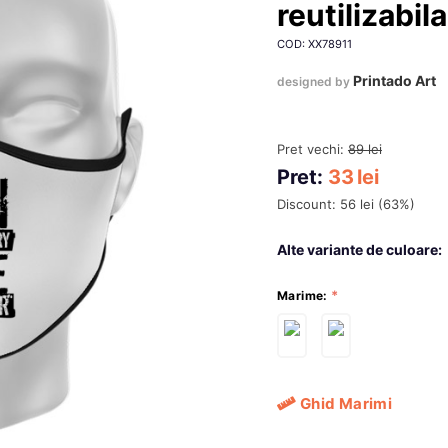
reutilizabil
COD: XX78911
Printado Art
designed by
Pret vechi:
89
lei
Pret:
33
lei
Discount:
56
lei
(
63
%)
Alte variante de culoare:
Marime:
Ghid Marimi