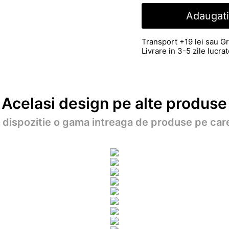
Adaugati
Transport +19 lei sau Gr
Livrare in 3-5 zile lucr
Acelasi design pe alte produse
a dispozitie o gama intreaga de produse pe care