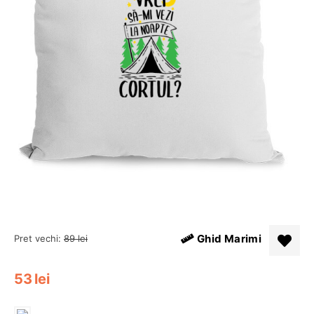
Ghid Marimi
Pret vechi:
89
lei
53
lei