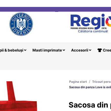
i
Creeaza T
pii & bebeluși
Masti imprimate
Accesorii
Cree
/
Pagina start
Tricouri pers
Sacosa din panza Love is evi
Sacosa din 