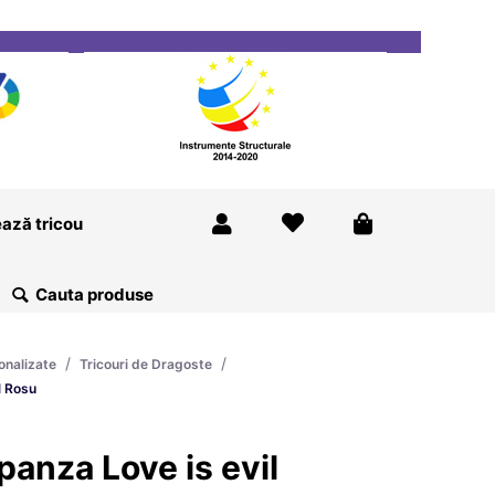
ricou
Magazine
Despre Noi
Blog
Contact
ază tricou
/
/
onalizate
Tricouri de Dragoste
l Rosu
panza Love is evil