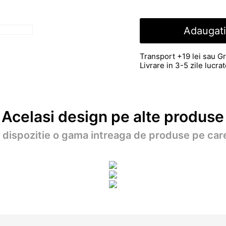
Adaugati
Transport +19 lei sau Gr
Livrare in 3-5 zile lucr
Acelasi design pe alte produse
a dispozitie o gama intreaga de produse pe care