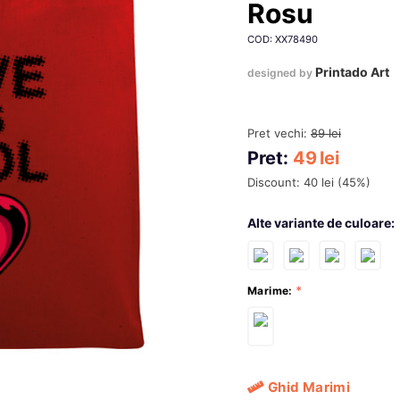
Rosu
COD: XX78490
Printado Art
designed by
Pret vechi:
89
lei
Pret:
49
lei
Discount:
40
lei
(
45
%)
Alte variante de culoare:
Marime:
Ghid Marimi