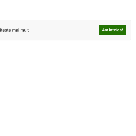
iteste mai mult
Am inteles!