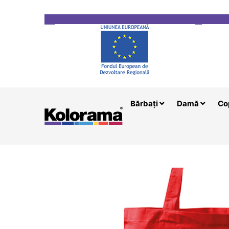
Transport gratuit la comenzi mai mari de 200 le
Bărbați
Damă
Co