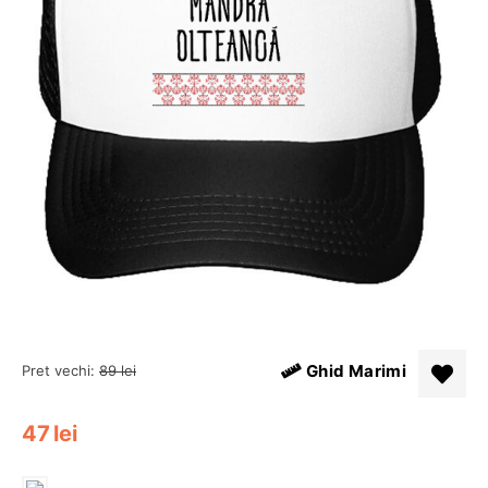
Ghid Marimi
Pret vechi:
89
lei
47
lei