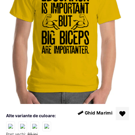
Ghid Marimi
Alte variante de culoare:
Pret vechi:
89
lei