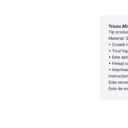
Tricou AD
Tip produs
Material: 
• Croială 
• Tivul îng
• Este apl
• Finisaj c
• Imprimar
Instrucțiun
Este recom
Este de ev