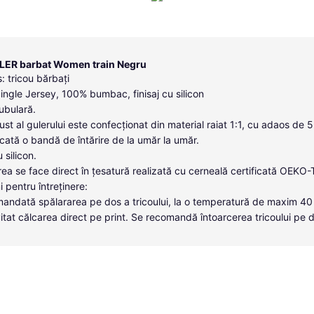
LER barbat Women train Negru
: tricou bărbați
Single Jersey, 100% bumbac, finisaj cu silicon
tubulară.
ust al gulerului este confecționat din material raiat 1:1, cu adaos de 
icată o bandă de întărire de la umăr la umăr.
u silicon.
ea se face direct în țesatură realizată cu cerneală certificată OEKO
i pentru întreținere:
andată spălararea pe dos a tricoului, la o temperatură de maxim 40
itat călcarea direct pe print. Se recomandă întoarcerea tricoului pe 