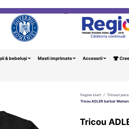
i
Creeaza T
pii & bebeluși
Masti imprimate
Accesorii
Cree
/
Pagina start
Tricouri pers
Tricou ADLER barbat Women 
Tricou ADL