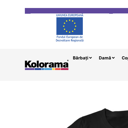
Transport gratuit la comenzi mai mari de 200 le
Bărbați
Damă
Co