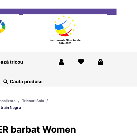
ricou
Magazine
Despre Noi
Blog
Contact
ază tricou
/
/
onalizate
Tricouri Sala
train Negru
ER barbat Women