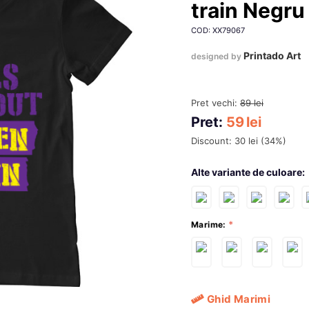
train Negru
COD: XX79067
Printado Art
designed by
Pret vechi:
89
lei
Pret:
59
lei
Discount:
30
lei
(
34
%)
Alte variante de culoare:
Marime:
Ghid Marimi