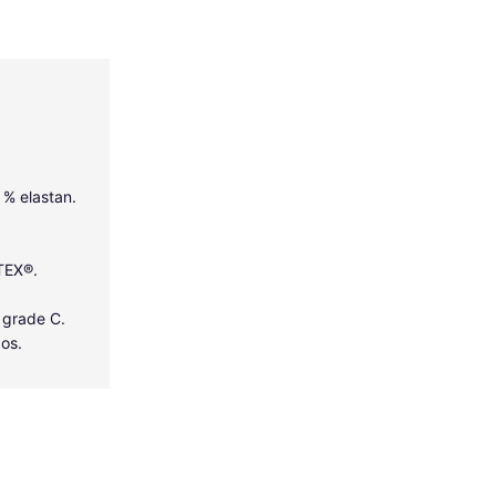
5 % elastan.
-TEX®.
 grade C.
dos.