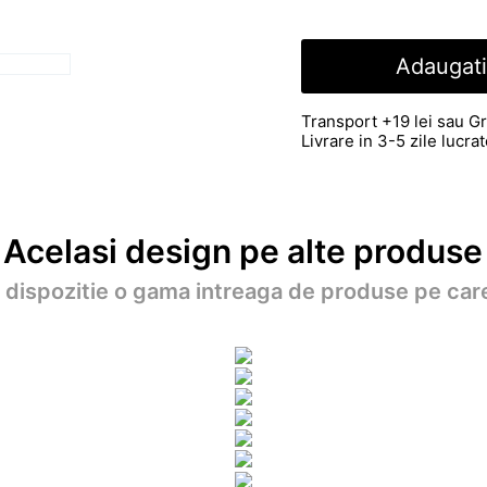
Adaugati
Transport +19 lei sau Gr
Livrare in 3-5 zile lucr
Acelasi design pe alte produse
a dispozitie o gama intreaga de produse pe care