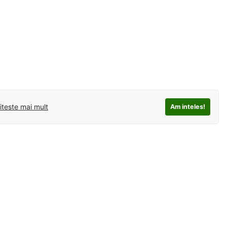
iteste mai mult
Am inteles!