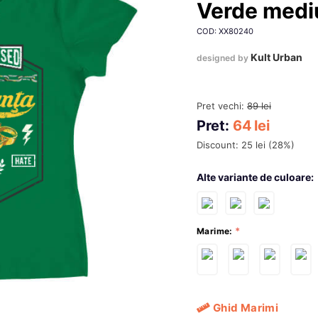
Verde medi
COD: XX80240
Kult Urban
designed by
Pret vechi:
89
lei
Pret:
64
lei
Discount:
25
lei
(
28
%)
Alte variante de culoare:
Marime:
Ghid Marimi