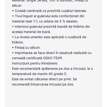
Material: Single Jersey, 100 % bumbac, finisaj cu
silicon
• Croială cambrată ce prezintă cusături laterale.
• Tivul îngust al gulerului este confecționat din
material raiat 1:1, cu adaos de 5 % elastan.
• Interiorul gulerului prezintă bandă de întărire din
același material de bază.
• La nivelul umerilor este aplicată o cusătură de
întărire.
• Finisaj cu silicon.
• Imprimarea se face direct în țesatură realizată cu
cerneală certificată OEKO-TEX®.
Instrucțiuni pentru întreținere:
Este recomandată spălararea pe dos a tricoului, la o
temperatură de maxim 40 grade C.
Este de evitat călcarea direct pe print. Se
recomandă întoarcerea tricoului pe dos.