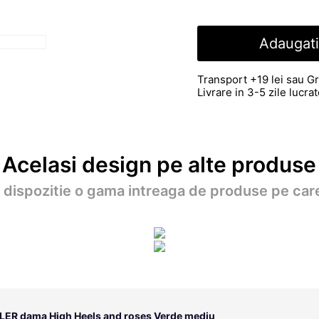
Adaugati
Transport +19 lei sau Gr
Livrare in 3-5 zile lucr
Acelasi design pe alte produse
a dispozitie o gama intreaga de produse pe care
LER dama High Heels and roses Verde mediu