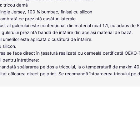
: tricou damă
Single Jersey, 100 % bumbac, finisaj cu silicon
cambrată ce prezintă cusături laterale.
ust al gulerului este confecționat din material raiat 1:1, cu adaos de 
ul gulerului prezintă bandă de întărire din același material de bază.
l umerilor este aplicată o cusătură de întărire.
u silicon.
ea se face direct în țesatură realizată cu cerneală certificată OEKO
i pentru întreținere:
andată spălararea pe dos a tricoului, la o temperatură de maxim 40
itat călcarea direct pe print. Se recomandă întoarcerea tricoului pe 