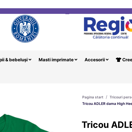
i
Creeaza T
pii & bebeluși
Masti imprimate
Accesorii
Cree
/
Pagina start
Tricouri pers
Tricou ADLER dama High Hee
Tricou ADL