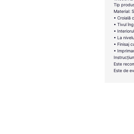
Tip produs
Material: 
• Croială 
• Tivul îng
• Interior
• La nivelu
• Finisaj c
• Imprimar
Instrucțiun
Este recom
Este de ev