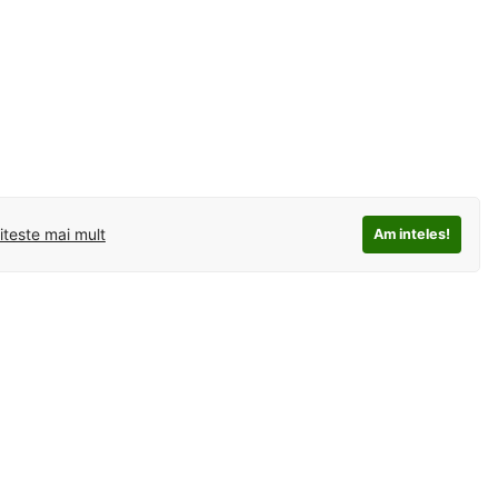
iteste mai mult
Am inteles!