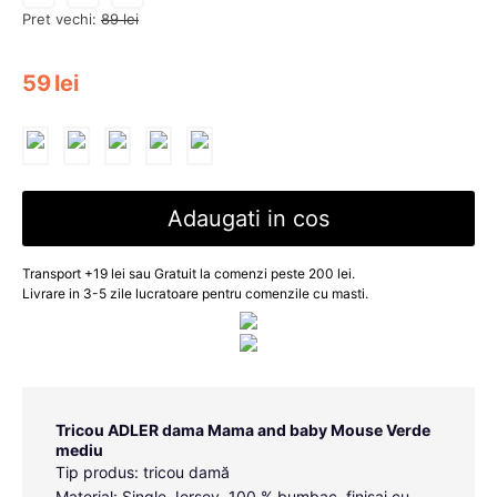
Pret vechi:
89
lei
59
lei
Adaugati in cos
Transport +19 lei sau Gratuit la comenzi peste 200 lei.
Livrare in 3-5 zile lucratoare pentru comenzile cu masti.
Tricou ADLER dama Mama and baby Mouse Verde
mediu
Tip produs: tricou damă
Material: Single Jersey, 100 % bumbac, finisaj cu