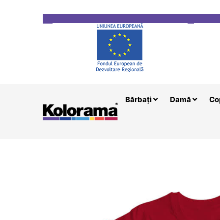
Transport gratuit la comenzi mai mari de 200 le
Bărbați
Damă
Co