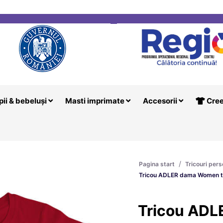
i
Creeaza T
pii & bebeluși
Masti imprimate
Accesorii
Cree
/
Pagina start
Tricouri pers
Tricou ADLER dama Women t
Tricou AD