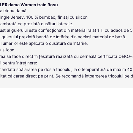
DLER dama Women train Rosu
: tricou damă
Single Jersey, 100 % bumbac, finisaj cu silicon
cambrată ce prezintă cusături laterale.
ust al gulerului este confecționat din material raiat 1:1, cu adaos de 
ul gulerului prezintă bandă de întărire din același material de bază.
l umerilor este aplicată o cusătură de întărire.
u silicon.
ea se face direct în țesatură realizată cu cerneală certificată OEKO
i pentru întreținere:
andată spălararea pe dos a tricoului, la o temperatură de maxim 40
itat călcarea direct pe print. Se recomandă întoarcerea tricoului pe 