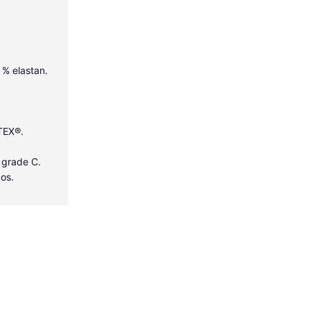
5 % elastan.
-TEX®.
 grade C.
dos.