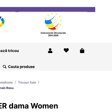
ricou
Magazine
Despre Noi
Blog
Contact
ază tricou
/
/
onalizate
Tricouri Sala
rain Rosu
LER dama Women