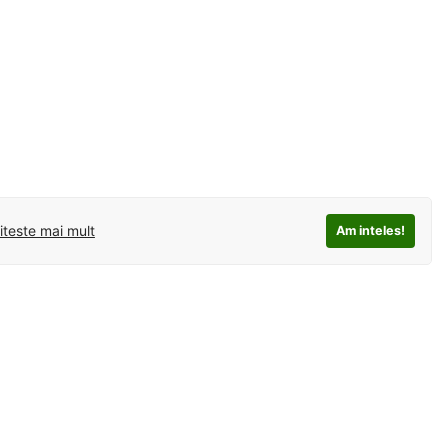
iteste mai mult
Am inteles!