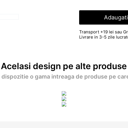
Adaugati
Transport +19 lei sau Gr
Livrare in 3-5 zile lucr
Acelasi design pe alte produse
a dispozitie o gama intreaga de produse pe care