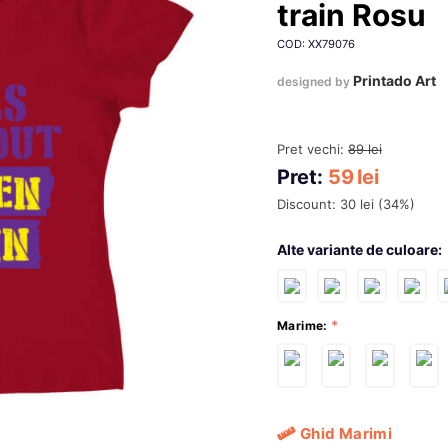
train Rosu
COD: XX79076
Printado Art
designed by
Pret vechi:
89
lei
Pret:
59
lei
Discount:
30
lei
(
34
%)
Alte variante de culoare:
Marime:
Ghid Marimi