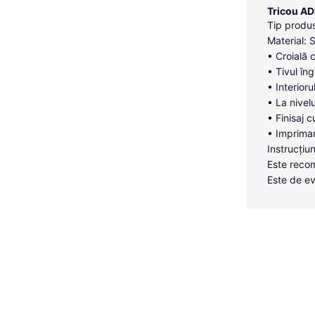
Tricou A
Tip produs
Material: 
• Croială 
• Tivul îng
• Interior
• La nivelu
• Finisaj c
• Imprimar
Instrucțiun
Este recom
Este de ev