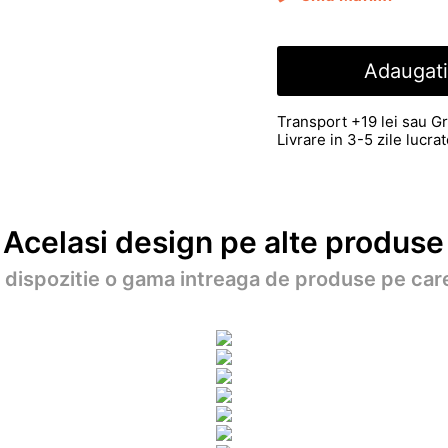
Adaugati
Transport +19 lei sau Gr
Livrare in 3-5 zile lucr
Acelasi design pe alte produse
a dispozitie o gama intreaga de produse pe care