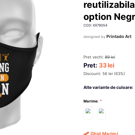
reutilizabil
option Neg
COD: XX79054
Printado Art
designed by
Pret vechi:
89
lei
Pret:
33
lei
Discount:
56
lei
(
63
%)
Alte variante de culoare:
Marime:
Ghid Marimi