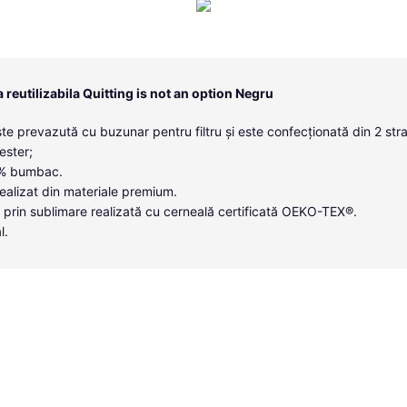
reutilizabila Quitting is not an option Negru
te prevazută cu buzunar pentru filtru și este confecționată din 2 strat
ester;
00% bumbac.
ealizat din materiale premium.
 prin sublimare realizată cu cerneală certificată OEKO-TEX®.
l.