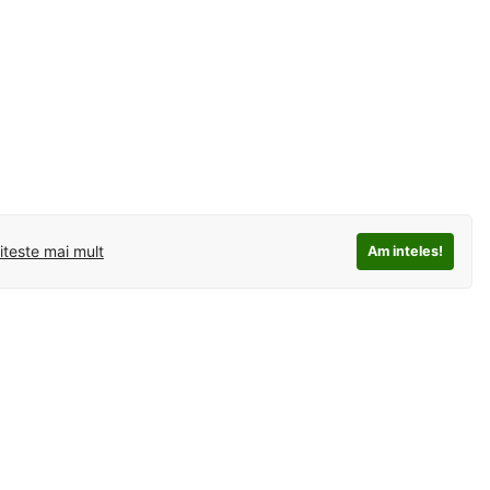
iteste mai mult
Am inteles!