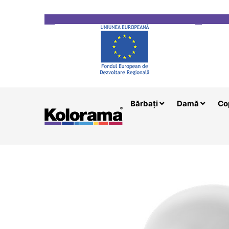
Transport gratuit la comenzi mai mari de 200 le
Bărbați
Damă
Co