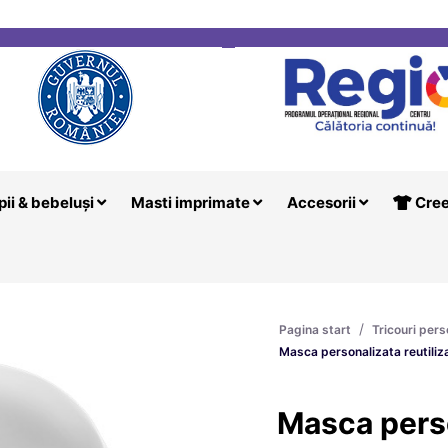
i
Creeaza T
pii & bebeluși
Masti imprimate
Accesorii
Cree
/
Pagina start
Tricouri pers
Masca personalizata reutiliza
Masca pers