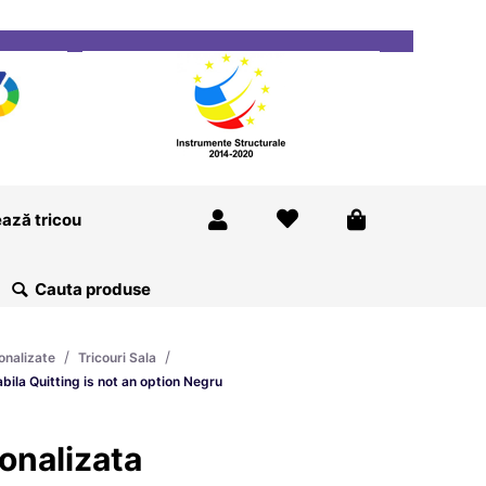
ricou
Magazine
Despre Noi
Blog
Contact
ază tricou
/
/
onalizate
Tricouri Sala
bila Quitting is not an option Negru
onalizata