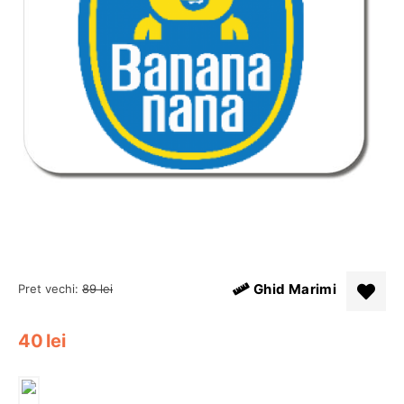
Ghid Marimi
Pret vechi:
89
lei
40
lei