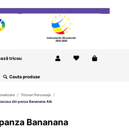
ricou
Magazine
Despre Noi
Blog
Contact
ază tricou
/
/
onalizate
Tricouri Personaje
Sacosa din panza Bananana Alb
 panza Bananana