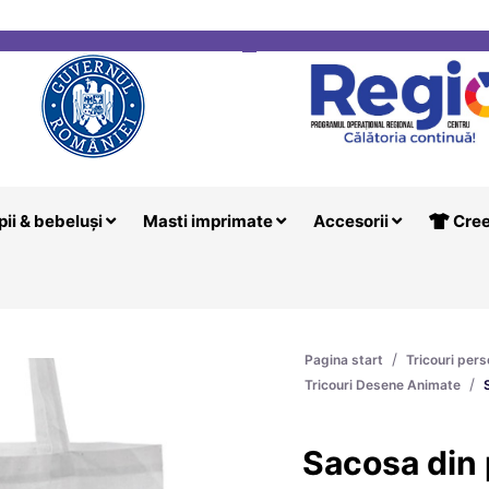
i
Creeaza T
pii & bebeluși
Masti imprimate
Accesorii
Cree
/
Pagina start
Tricouri pers
/
Tricouri Desene Animate
Sacosa din