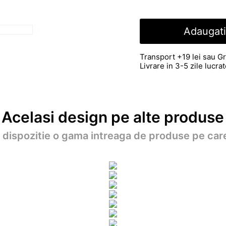
Adaugati
Transport +19 lei sau Gr
Livrare in 3-5 zile lucr
Acelasi design pe alte produse
a dispozitie o gama intreaga de produse pe care