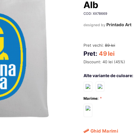
Alb
COD: XX78669
Printado Art
designed by
Pret vechi:
89
lei
Pret:
49
lei
Discount:
40
lei
(
45
%)
Alte variante de culoare:
Marime:
Ghid Marimi