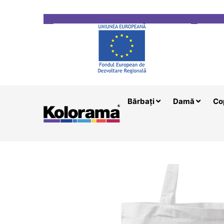
Transport gratuit la comenzi mai mari de 200 le
Bărbați
Damă
Co