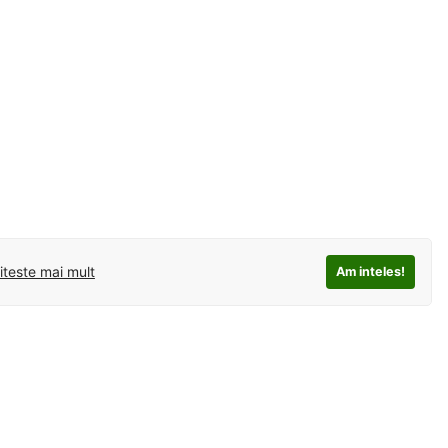
iteste mai mult
Am inteles!