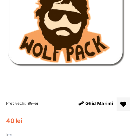
Ghid Marimi
Pret vechi:
89
lei
40
lei