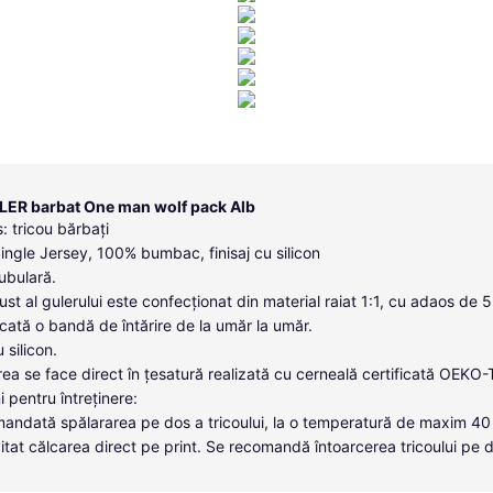
LER barbat One man wolf pack Alb
: tricou bărbați
Single Jersey, 100% bumbac, finisaj cu silicon
tubulară.
ust al gulerului este confecționat din material raiat 1:1, cu adaos de 
icată o bandă de întărire de la umăr la umăr.
u silicon.
ea se face direct în țesatură realizată cu cerneală certificată OEKO
i pentru întreținere:
andată spălararea pe dos a tricoului, la o temperatură de maxim 40
itat călcarea direct pe print. Se recomandă întoarcerea tricoului pe 