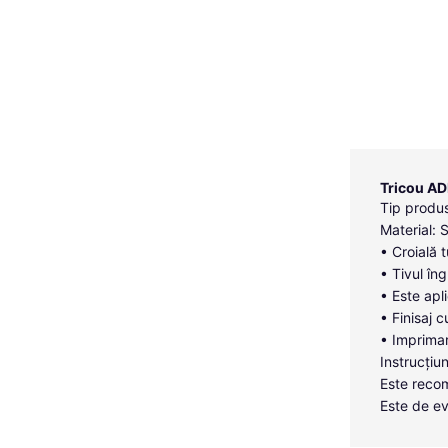
Tricou AD
Tip produs
Material: 
• Croială 
• Tivul îng
• Este apl
• Finisaj c
• Imprimar
Instrucțiun
Este recom
Este de ev