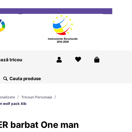
ricou
Magazine
Despre Noi
Blog
Contact
ază tricou
/
/
onalizate
Tricouri Personaje
n wolf pack Alb
ER barbat One man