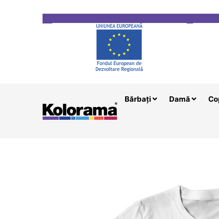
Transport gratuit la comenzi mai mari de 200 le
Bărbați
Damă
Co