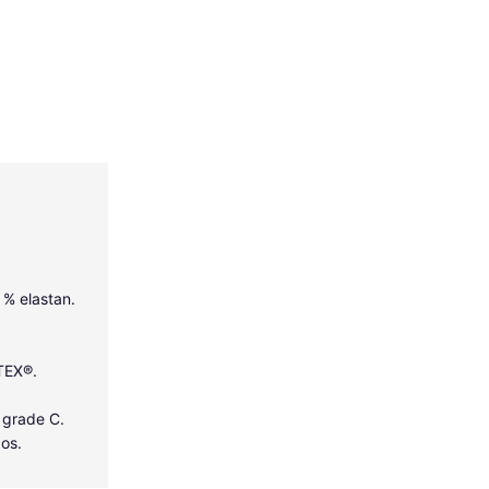
5 % elastan.
-TEX®.
 grade C.
dos.