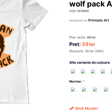
wolf pack A
COD: XX78690
Printado Art
designed by
Pret vechi:
89
lei
Pret:
59
lei
Discount:
30
lei
(
34
%)
Alte variante de culoare:
Marime:
Ghid Marimi