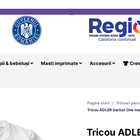
i
Creeaza T
pii & bebeluși
Masti imprimate
Accesorii
Cree
/
Pagina start
Tricouri pers
Tricou ADLER barbat One ma
Tricou ADL