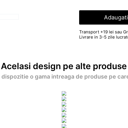
Adaugati
Transport +19 lei sau Gr
Livrare in 3-5 zile lucr
Acelasi design pe alte produse
a dispozitie o gama intreaga de produse pe care