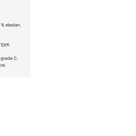
5 % elastan.
-TEX®.
 grade C.
dos.