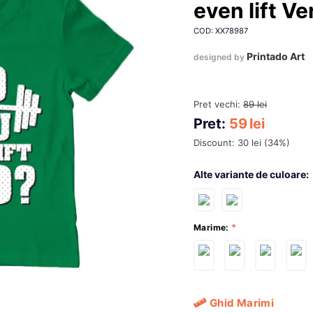
even lift V
COD: XX78987
Printado Art
designed by
Pret vechi:
89
lei
Pret:
59
lei
Discount:
30
lei
(
34
%)
Alte variante de culoare:
Marime:
Ghid Marimi