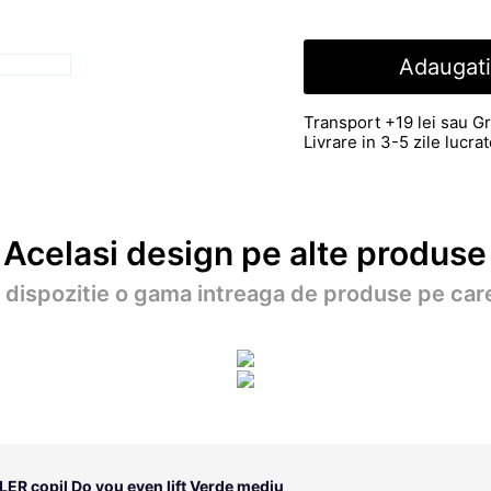
Adaugati
Transport +19 lei sau Gr
Livrare in 3-5 zile lucr
Acelasi design pe alte produse
a dispozitie o gama intreaga de produse pe care
LER copil Do you even lift Verde mediu