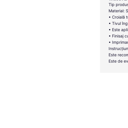
Tip produs
Material: 
• Croială 
• Tivul îng
• Este apl
• Finisaj c
• Imprimar
Instrucțiun
Este recom
Este de ev