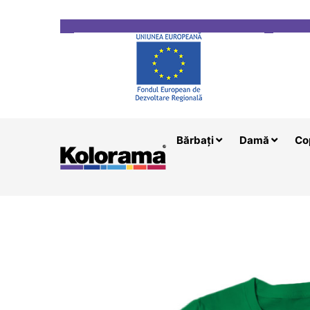
Transport gratuit la comenzi mai mari de 200 le
Bărbați
Damă
Co