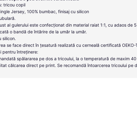
: tricou copil
Single Jersey, 100% bumbac, finisaj cu silicon
tubulară.
ust al gulerului este confecționat din material raiat 1:1, cu adaos de 
icată o bandă de întărire de la umăr la umăr.
u silicon.
ea se face direct în țesatură realizată cu cerneală certificată OEKO
i pentru întreținere:
andată spălararea pe dos a tricoului, la o temperatură de maxim 40
itat călcarea direct pe print. Se recomandă întoarcerea tricoului pe 