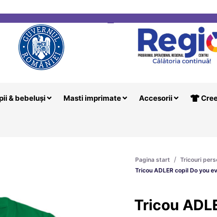
i
Creeaza T
pii & bebeluși
Masti imprimate
Accesorii
Cree
/
Pagina start
Tricouri pers
Tricou ADLER copil Do you ev
Tricou ADLE