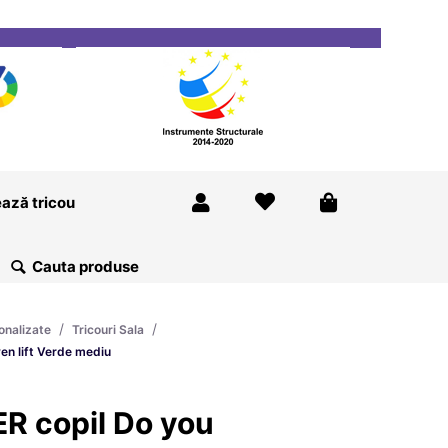
ricou
Magazine
Despre Noi
Blog
Contact
ază tricou
/
/
onalizate
Tricouri Sala
en lift Verde mediu
R copil Do you