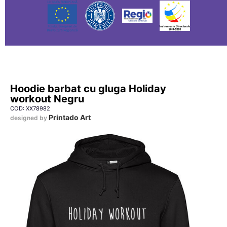
Hoodie barbat cu gluga Holiday
workout Negru
COD: XX78982
Printado Art
designed by