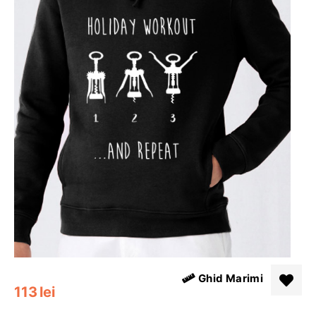
Ghid Marimi
113
lei