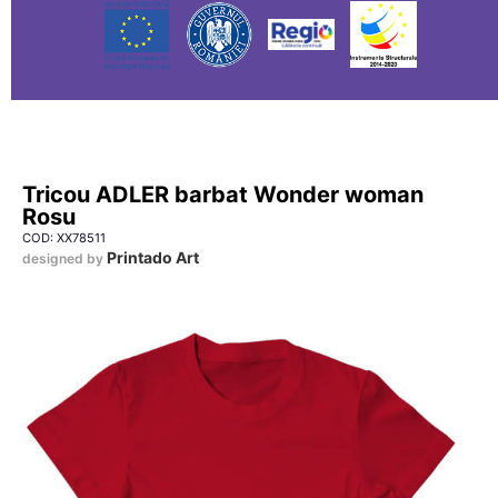
Tricou ADLER barbat Wonder woman
Rosu
COD: XX78511
Printado Art
designed by